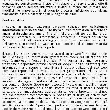
Questi cookie, inviati sempre dal nostro dominio,
sono necessari a
visualizzare correttamente il sito
e in relazione ai servizi tecnici offerti,
verranno quindi
sempre utilizzati e inviati
, a meno che l'utenza non
modifichi le impostazioni nel proprio browser (inficiando così alcune
funzionalità o la visualizzazione delle pagine del sito).
Cookie analitici
I cookie in questa categoria vengono utilizzati per
collezionare
informazioni sull'uso del sito
. Il Sito userà queste informazioni in merito ad
analisi statistiche anonime
al fine di migliorare l'utilizzo del Sito e per
rendere i contenuti più interessanti e attinenti ai desideri dell'utenza.
Questa tipologia di cookie raccoglie dati in
forma anonima
sull'attività
dell'utenza e su come è arrivata sul Sito. I cookie analitici sono inviati dal
Sito Stesso o da domini di terze parti.
Il Sito utilizza Google Analytics, un servizio di analisi web fornito da Google,
Inc. ("Google") . Le informazioni generate dai cookie sull'utilizzo del sito
web (compreso il Vostro indirizzo IP in forma anonima) verranno
trasmesse e depositate presso i server di Google. Google utilizzerà queste
informazioni allo scopo di esaminare il Vostro utilizzo del sito web,
compilare report sulle attività del sito per gli operatori dello stesso e
fornire altri servizi relativi alle attività del sito web e all'utilizzo di internet.
Google può anche trasferire queste informazioni a terzi ove ciò sia
imposto dalla legge o laddove tali terzi trattino le suddette informazioni
per conto di Google. Google non assocerà il vostro indirizzo IP a nessun
altro dato posseduto da Google. Potete rifiutarvi di usare i cookies
selezionando l'impostazione appropriata sul vostro browser, ma si noti
che ciò potrebbe compromettere la possibilità di fruire di determinate
funzionalità di questo sito web. Utilizzando il presente sito web, Lei
acconsente al trattamento dei Suoi dati da parte di Google per le modalità
ed i fini sopraindicati. E' possibile impedire a Google il rilevamento di un
cookie che viene generato dal Suo utilizzo di questo sito web (compreso il