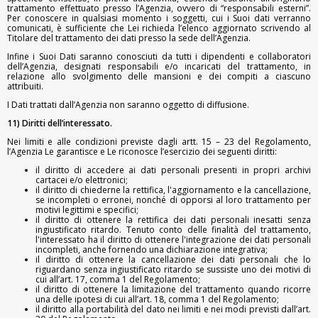
trattamento effettuato presso l’Agenzia, ovvero di “responsabili esterni”.
Per conoscere in qualsiasi momento i soggetti, cui i Suoi dati verranno
comunicati, è sufficiente che Lei richieda l’elenco aggiornato scrivendo al
Titolare del trattamento dei dati presso la sede dell’Agenzia.
Infine i Suoi Dati saranno conosciuti da tutti i dipendenti e collaboratori
dell’Agenzia, designati responsabili e/o incaricati del trattamento, in
relazione allo svolgimento delle mansioni e dei compiti a ciascuno
attribuiti.
I Dati trattati dall’Agenzia non saranno oggetto di diffusione.
11) Diritti dell’interessato.
Nei limiti e alle condizioni previste dagli artt. 15 – 23 del Regolamento,
l’Agenzia Le garantisce e Le riconosce l’esercizio dei seguenti diritti:
il diritto di accedere ai dati personali presenti in propri archivi
cartacei e/o elettronici;
il diritto di chiederne la rettifica, l'aggiornamento e la cancellazione,
se incompleti o erronei, nonché di opporsi al loro trattamento per
motivi legittimi e specifici;
il diritto di ottenere la rettifica dei dati personali inesatti senza
ingiustificato ritardo. Tenuto conto delle finalità del trattamento,
l'interessato ha il diritto di ottenere l'integrazione dei dati personali
incompleti, anche fornendo una dichiarazione integrativa;
il diritto di ottenere la cancellazione dei dati personali che lo
riguardano senza ingiustificato ritardo se sussiste uno dei motivi di
cui all’art. 17, comma 1 del Regolamento;
il diritto di ottenere la limitazione del trattamento quando ricorre
una delle ipotesi di cui all’art. 18, comma 1 del Regolamento;
il diritto alla portabilità del dato nei limiti e nei modi previsti dall’art.