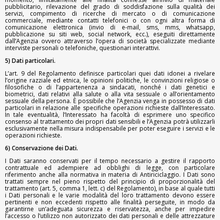
pubblicitario, rilevazione del grado di soddisfazione sulla qualità dei
servizi, compimento di ricerche di mercato o di comunicazione
commerciale, mediante contatti telefonici o con ogni altra forma di
comunicazione elettronica (invio di e-mail, sms, mms, whatsapp,
pubblicazione su siti web, social network, ecc.), eseguiti direttamente
dall’Agenzia ovvero attraverso l’opera di società specializzate mediante
interviste personali o telefoniche, questionari interattivi.
5) Dati particolari.
L’art. 9 del Regolamento definisce particolari quei dati idonei a rivelare
l’origine razziale ed etnica, le opinioni politiche, le convinzioni religiose o
filosofiche o di l’appartenenza a sindacati, nonché i dati genetici e
biometrici, dati relativi alla salute o alla vita sessuale o all’orientamento
sessuale della persona. È possibile che l’Agenzia venga in possesso di dati
particolari in relazione alle specifiche operazioni richieste dall’Interessato.
In tale eventualità, l’Interessato ha facoltà di esprimere uno specifico
consenso al trattamento dei propri dati sensibili e l’Agenzia potrà utilizzarli
esclusivamente nella misura indispensabile per poter eseguire i servizi e le
operazioni richieste.
6) Conservazione dei Dati.
I Dati saranno conservati per il tempo necessario a gestire il rapporto
contrattuale ed adempiere ad obblighi di legge, con particolare
riferimento anche alla normativa in materia di Antiriciclaggio. I Dati sono
trattati sempre nel pieno rispetto del principio di proporzionalità del
trattamento (art. 5, comma 1, lett. c) del Regolamento), in base al quale tutti
i Dati personali e le varie modalità del loro trattamento devono essere
pertinenti e non eccedenti rispetto alle finalità perseguite, in modo da
garantirne un’adeguata sicurezza e riservatezza, anche per impedire
l’accesso o l’utilizzo non autorizzato dei dati personali e delle attrezzature