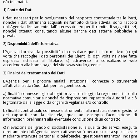
e/o telematici.
1) Fonte dei Dati.
I dati necessari per lo svolgimento del rapporto contrattuale tra le Parti,
nonché i dati altrimenti acquisiti nell’ambito di tale attività, sono raccolti
dall’Agenzia direttamente dall’Interessato e/o per il tramite di soggetti terzi,
nonché ottenuti consultando alcune banche dati esterne pubbliche e
private.
2) Disponibilità dell’Informativa.
L’Agenzia fornisce la possibilità di consultare questa informativa: a) ogni
volta che raccoglie i dati personali dei Clienti; b) ogni volta ne viene fatta
espressa richiesta al Titolare; c) attraverso la consultazione web
accedendo alla home page del sito www.studiogreen.it
3) Finalità del trattamento dei Dati.
L’Agenzia per le proprie finalità istituzionali, connesse o strumentali
all’attività, tratta i Suoi dati per i seguenti scopi:
a) finalità connesse agli obblighi previsti da leggi, da regolamenti e dalla
normativa comunitaria nonché da disposizioni impartite da Autorità a ciò
legittimate dalla legge o da organi di vigilanza e/o controllo;
b) finalità contrattuali, connesse e strumentali alla instaurazione e gestione
dei rapporti con la clientela, quali ad esempio l’acquisizione di
informazioni preliminari alla eventuale conclusione di un contratto;
c) rilevazione del grado di soddisfazione sulla qualità dei servizi, eseguita
direttamente dall’Agenzia ovvero attraverso l’opera di società specializzate
mediante interviste personali o telefoniche, questionari interattivi, indagini