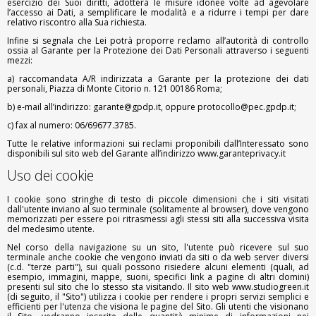
esercizio dei Suoi diritti, adotterà le misure idonee volte ad agevolare
l’accesso ai Dati, a semplificare le modalità e a ridurre i tempi per dare
relativo riscontro alla Sua richiesta.
Infine si segnala che Lei potrà proporre reclamo all’autorità di controllo
ossia al Garante per la Protezione dei Dati Personali attraverso i seguenti
mezzi:
a) raccomandata A/R indirizzata a Garante per la protezione dei dati
personali, Piazza di Monte Citorio n. 121 00186 Roma;
b) e-mail all’indirizzo: garante@gpdp.it, oppure protocollo@pec.gpdp.it;
c) fax al numero: 06/69677.3785.
Tutte le relative informazioni sui reclami proponibili dall’Interessato sono
disponibili sul sito web del Garante all’indirizzo www.garanteprivacy.it
Uso dei cookie
I cookie sono stringhe di testo di piccole dimensioni che i siti visitati
dall'utente inviano al suo terminale (solitamente al browser), dove vengono
memorizzati per essere poi ritrasmessi agli stessi siti alla successiva visita
del medesimo utente.
Nel corso della navigazione su un sito, l'utente può ricevere sul suo
terminale anche cookie che vengono inviati da siti o da web server diversi
(c.d. "terze parti"), sui quali possono risiedere alcuni elementi (quali, ad
esempio, immagini, mappe, suoni, specifici link a pagine di altri domini)
presenti sul sito che lo stesso sta visitando. Il sito web
www.studiogreen.it
(di seguito, il "Sito") utilizza i cookie per rendere i propri servizi semplici e
efficienti per l'utenza che visiona le pagine del Sito. Gli utenti che visionano