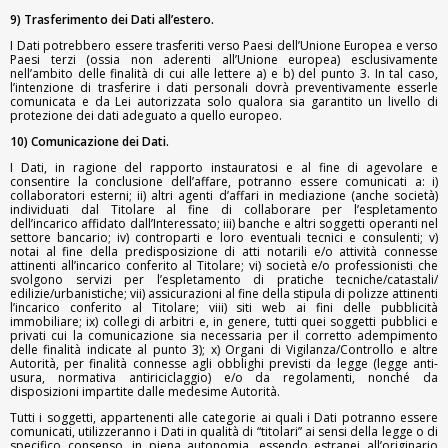
9) Trasferimento dei Dati all’estero.
I Dati potrebbero essere trasferiti verso Paesi dell’Unione Europea e verso
Paesi terzi (ossia non aderenti all’Unione europea) esclusivamente
nell’ambito delle finalità di cui alle lettere a) e b) del punto 3. In tal caso,
l’intenzione di trasferire i dati personali dovrà preventivamente esserle
comunicata e da Lei autorizzata solo qualora sia garantito un livello di
protezione dei dati adeguato a quello europeo.
10) Comunicazione dei Dati.
I Dati, in ragione del rapporto instauratosi e al fine di agevolare e
consentire la conclusione dell’affare, potranno essere comunicati a: i)
collaboratori esterni; ii) altri agenti d’affari in mediazione (anche società)
individuati dal Titolare al fine di collaborare per l’espletamento
dell’incarico affidato dall’Interessato; iii) banche e altri soggetti operanti nel
settore bancario; iv) controparti e loro eventuali tecnici e consulenti; v)
notai al fine della predisposizione di atti notarili e/o attività connesse
attinenti all’incarico conferito al Titolare; vi) società e/o professionisti che
svolgono servizi per l’espletamento di pratiche tecniche/catastali/
edilizie/urbanistiche; vii) assicurazioni al fine della stipula di polizze attinenti
l’incarico conferito al Titolare; viii) siti web ai fini delle pubblicità
immobiliare; ix) collegi di arbitri e, in genere, tutti quei soggetti pubblici e
privati cui la comunicazione sia necessaria per il corretto adempimento
delle finalità indicate al punto 3); x) Organi di Vigilanza/Controllo e altre
Autorità, per finalità connesse agli obblighi previsti da legge (legge anti-
usura, normativa antiriciclaggio) e/o da regolamenti, nonché da
disposizioni impartite dalle medesime Autorità.
Tutti i soggetti, appartenenti alle categorie ai quali i Dati potranno essere
comunicati, utilizzeranno i Dati in qualità di “titolari” ai sensi della legge o di
specifico consenso, in piena autonomia, essendo estranei all’originario