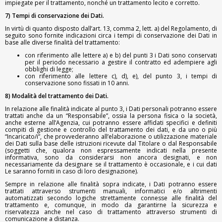
impiegate per il trattamento, nonché un trattamento lecito e corretto.
7) Tempi di conservazione dei Dati.
In virtù di quanto disposto dall’art. 13, comma 2, lett. a) del Regolamento, di
seguito sono fornite indicazioni circa i tempi di conservazione dei Dati in
base alle diverse finalità del trattamento:
con riferimento alle lettere a) e b) del punti 3 i Dati sono conservati
per il periodo necessario a gestire il contratto ed adempiere agli
obblighi di legge;
con riferimento alle lettere c), d), e), del punto 3, i tempi di
conservazione sono fissati in 10 anni.
8) Modalità del trattamento dei Dati.
In relazione alle finalità indicate al punto 3, i Dati personali potranno essere
trattati anche da un “Responsabile”, ossia la persona fisica o la società,
anche esterne all’Agenzia, cui potranno essere affidati specifici e definiti
compiti di gestione e controllo del trattamento dei dati, e da uno o più
“Incaricato/i”, che provvederanno all’elaborazione o utilizzazione materiale
dei Dati sulla base delle istruzioni ricevute dal Titolare o dal Responsabile
(soggetti che, qualora non espressamente indicati nella presente
informativa, sono da considerarsi non ancora designati, e non
necessariamente da designare se il trattamento è occasionale, e i cui dati
Le saranno forniti in caso di loro designazione).
Sempre in relazione alle finalità sopra indicate, i Dati potranno essere
trattati attraverso strumenti manuali, informatici e/o altrimenti
automatizzati secondo logiche strettamente connesse alle finalità del
trattamento e, comunque, in modo da garantirne la sicurezza e
riservatezza anche nel caso di trattamento attraverso strumenti di
comunicazione a distanza.