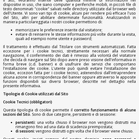
il Sito, vedranno inserite delle quantità minime di informazioni nei
dispositivi in uso, che siano computer e periferiche mobili, in piccoli file di
testo denominati "cookie" salvati nelle directory utilizzate dal browser web
dell'Utente. Vi sono vari tipi di cookie, alcuni per rendere più efficace l'uso
del Sito, altri per abilitare determinate funzionalità. Analizzandoli in
maniera particolareggiata i nostri cookie permettono di:
memorizzare le preferenze inserite dal visitatore;
evitare di reinserire le stesse informazioni più volte durante la visita,
quali ad esempio nome utente e password;
Il trattamento è effettuato dal Titolare con strumenti automatizzati. Fatta
eccezione per i cookie tecnici, strettamente necessari alla normale
navigazione, il conferimento dei dati è rimesso alla volontà del visitatore
che decida di navigare sul Sito dopo avere preso visione dell'informativa in
forma breve (c.d. banner) e di usufruire dei servizi che comportano
l'installazione dei cookie. L'utente può quindi evitare l'installazione dei
cookie, eccezion fatta per i cookie tecnici, astenendosi dall'intraprendere
alcuna azione in corrispondenza del banner oppure attraverso le apposite
funzioni disponibili sui diversi browser, descritte nel dettaglio nella
presente informativa.
Tipologie di Cookie utilizzati dal Sito
Cookie Tecnici (obbligatori)
Questa tipologia di cookie permette il
corretto funzionamento di alcune
sezioni del Sito
. Sono di due categorie, persistenti e di sessione:
persistenti:
una volta chiuso il browser non vengono distrutti ma
rimangono fino ad una data di scadenza preimpostata;
di sessioni:
vengono distrutti ogni volta che il browser viene chiuso.