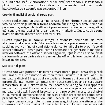
Suo indirizzo IP) e l'elaborazione di tali dati, scaricando e installando il
plugin per browser disponibile al seguente indirizzo web:
http://tools.google.com/dlpage/gaoptout?hl=en
Cookie di analisi di servizi di terze parti
Questi cookie sono utilizzati al fine di raccogliere informazioni sull'
uso del
Sito
da parte degli utenti in
forma anonima
quali: pagine visitate, tempo di
permanenza, origini del traffico di provenienza, provenienza geografica,
età, genere e interessi ai fini di campagne di marketing. Questi cookie sono
inviati da domini di terze parti esterni al Sito.
Questa tipologia di cookie
integra funzionalità sviluppate da terzi
all'interno delle pagine del Sito come le icone e le preferenze espresse nei
social network al fine di condivisione dei contenuti del sito o per l'uso di
servizi software di terze parti (come i software per generare le mappe e
ulteriori software che offrono servizi aggiuntivi). Questi cookie sono inviati
da
domini di terze parti e da siti partner
che offrono le loro funzionalità tra
le pagine del Sito.
Marcatori di pixel
Questo sito web potrebbe utilizzare i “marcatori di pixel”, ossia dei piccoli
file grafici che consentono di monitorare l’utilizzo del sito web. Un
marcatore di pixel è in grado di raccogliere informazioni come l’indirizzo IP
(protocollo Internet) del computer che ha scaricato la pagina in cui appare
il marcatore; l’URL (Uniform Resource Locator) della pagina in cui appare il
marcatore di pixel; l’ora in cui è stata visualizzata la pagina contenente il
marcatore di pixel; il tipo di browser che ha prelevato il marcatore di pixel
e il numero di identificazione di qualsiasi cookie presente nel computer e
precedentemente inserito da quel server. In caso di scambio di
corrispondenza con gli utenti tramite messaggi di posta elettronica che
supportano il formato HTML, è possibile che sia utilizzata la tecnologia di