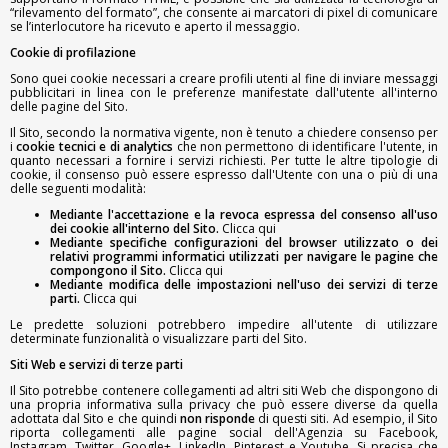
“rilevamento del formato”, che consente ai marcatori di pixel di comunicare
se l’interlocutore ha ricevuto e aperto il messaggio.
Cookie di profilazione
Sono quei cookie necessari a creare profili utenti al fine di inviare messaggi
pubblicitari in linea con le preferenze manifestate dall'utente all'interno
delle pagine del Sito.
Il Sito, secondo la normativa vigente, non è tenuto a chiedere consenso per
i
cookie tecnici e di analytics
che non permettono di identificare l'utente, in
quanto necessari a fornire i servizi richiesti. Per tutte le altre tipologie di
cookie, il consenso può essere espresso dall'Utente con una o più di una
delle seguenti modalità:
Mediante l'accettazione e la revoca espressa del consenso all'uso
dei cookie all'interno del Sito.
Clicca qui
Mediante specifiche configurazioni del browser utilizzato o dei
relativi programmi informatici utilizzati per navigare le pagine che
compongono il Sito.
Clicca qui
Mediante modifica delle impostazioni nell'uso dei servizi di terze
parti.
Clicca qui
Le predette soluzioni potrebbero impedire all'utente di utilizzare
determinate funzionalità o visualizzare parti del Sito.
Siti Web e servizi di terze parti
Il Sito potrebbe contenere collegamenti ad altri siti Web che dispongono di
una propria informativa sulla privacy che può essere diverse da quella
adottata dal Sito e che quindi
non risponde
di questi siti. Ad esempio, il Sito
riporta collegamenti alle pagine social dell'Agenzia su Facebook,
Instagram, Twitter, Google+, LinkedIn, Pinterest e Youtube. Si precisa che