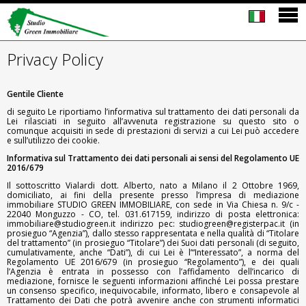
Privacy Policy
Gentile Cliente
di seguito Le riportiamo l’informativa sul trattamento dei dati personali da
Lei rilasciati in seguito all’avvenuta registrazione su questo sito o
comunque acquisiti in sede di prestazioni di servizi a cui Lei può accedere
e sull’utilizzo dei cookie.
Informativa sul Trattamento dei dati personali ai sensi del Regolamento UE
2016/679
Il sottoscritto Vialardi dott. Alberto, nato a Milano il 2 Ottobre 1969,
domiciliato, ai fini della presente presso l’impresa di mediazione
immobiliare STUDIO GREEN IMMOBILIARE, con sede in Via Chiesa n. 9/c -
22040 Monguzzo - CO, tel. 031.617159, indirizzo di posta elettronica:
immobiliare@studiogreen.it indirizzo pec: studiogreen@registerpac.it (in
prosieguo “Agenzia”), dallo stesso rappresentata e nella qualità di “Titolare
del trattamento” (in prosieguo “Titolare”) dei Suoi dati personali (di seguito,
cumulativamente, anche “Dati”), di cui Lei è l’“Interessato”, a norma del
Regolamento UE 2016/679 (in prosieguo “Regolamento”), e dei quali
l’Agenzia è entrata in possesso con l’affidamento dell’incarico di
mediazione, fornisce le seguenti informazioni affinché Lei possa prestare
un consenso specifico, inequivocabile, informato, libero e consapevole al
Trattamento dei Dati che potrà avvenire anche con strumenti informatici