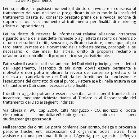
20 del Regolamento.
Lei ha, inoltre, in qualsiasi momento, il diritto di revocare il consenso al
trattamento dei suoi dati senza pregiudicare in alcun modo la liceità del
trattamento basata sul consenso prestato prima della revoca, nonché di
opporsi in qualsiasi momento al trattamento per finalità di marketing
(diritto di opposizione).
Lei ha diritto di ricevere le informazioni relative all’azione intrapresa
riguardo a una delle suddette richieste o agli effetti nascenti dall’esercizio
di uno dei suddetti diritti, senza ingiustificato ritardo e, comunque, al più
tardi entro un mese dal ricevimento della richiesta stessa, prorogabile, se
necessario, di due mesi; ha, altresì, diritto di proporre reclamo a
un’autorità di controllo e di proporre ricorso giurisdizionale.
Fatto salvo il caso in cui il trattamento dei Dati violi i principi generali dettati
dal Regolamento, l’esercizio di tali diritti dovrà essere pertinente e
motivato e non potrà implicare la revoca del consenso prestato o la
richiesta di cancellazione dei Dati da Lei forniti per la conclusione e
l’esecuzione del contratto di cui al punto 3) lettere a) e b), nella misura in cui
e fintantoché i Dati siano necessari a tale finalità.
I diritti in oggetto potranno essere esercitati, anche per il tramite di un
incaricato, mediante richiesta rivolta al Titolare o al Responsabile del
trattamento dei Dati ai seguenti indirizzi:
Via Chiesa n. 9/C, Cap 22040 Città Monguzzo - CO, indirizzo di posta
elettronica: immobiliare@studiogreen.it indirizzo pec:
studiogreen@registerpec.it
Nell’esercizio dei diritti, Lei potrà conferire, per iscritto, delega o procura a
persone fisiche, enti associazioni od organismi; potrà, altresì, farsi
assistere da una persona di fiducia. L’Agenzia, per garantire l’effettivo