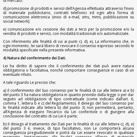
di mercato;
d) promozione di prodotti e servizi dell’Agenzia effettuata attraverso l’invio
di materiale pubblicitario, contratti telefonici ed ogni altra forma di
comunicazione elettronica (invio di e-mail, sms, mms, pubblicazione su
social network);
e) comunicazione e/o cessione dei dati a terzi per la promozione e/o la
vendita di prodotti e servizi, con modalità tradizionali e/o automatizzate.
Con riferimento alle finalità di cui ai punti c), d), e), La informiamo che, in
ogni momento, lei sarà libero di revocare il consenso espresso secondo le
modalità specificate nella presente informativa.
4) Natura del conferimento dei Dati.
Lei ha diritto di sapere che il conferimento dei dati può avere natura
obbligatoria o facoltativa, nonché comportare conseguenze in caso di un
eventuale rifiuto.
A tale riguardo Le preciso che:
a) il conferimento del Suo consenso per le finalità di cui alle lettere a) e b)
del punto 3 ha natura obbligatoria in quanto previsto dalla legge o per dar
seguito ad obbligazioni di tipo contrattuale (come indicato dall’art. 6,
comma 1, lettera b e c) del Regolamento). Il diniego del Suo consenso per
le finalità indicate alla lettera b) del punto 3) non permetterà, pertanto,
all’Agenzia di eseguire l’incarico da Lei conferitole o di giungere alla
conclusione del contratto di cui Lei è parte;
b) il diniego al trattamento dei Dati per le finalità di cui alle lettere c), d), e)
del punto 3 è, invece, di tipo facoltativo, non Le comporterà alcuna
conseguenza pregiudizievole e potrà da Lei essere revocato in qualsiasi
momento, limitatamente alle finalità connesse all’invio di materiale