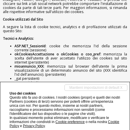
cliccare sui link a tali social network potrebbe comportare l'installazione di
cookies da parte di tali terze parti. Per maggiori informazioni, si rimanda
alle rispettive informative sull'utilizzo dei cookies.
Cookie utilizzati dal Sito
A seguire la lista di cookie tecnici, analytics e di profilazione utilizzati da
questo Sito:
Tecnici e Analytics:
​ASP.NET_SessionId
: cookie che memorizza l'id della sessione
corrente (sessione)
okCookiesAccettazione o okCookies o coo_pref
: memorizza la
scelta dell'utente di aver accettato l'utilizzo dei cookies sul sito
internet (persistente)
mioannuncio_XXX
: memorizza sul browser dell'utente la prima
visualizzazione di un determinato annuncio del sito (XXX identifica
l'id dell'annuncio). (persistente)
_gat persistenti
_ga persistenti
_gid persistenti
Mantieni impostazioni di default X
Uso dei cookies
Di terze parti:
Questo sito fa uso di cookies. I nostri cookies (propri) e quelli dei nostri
Tutti i cookies di terze parti per componenti/funzionalità installate
Partners (cookies di terzi) servono per poterti offrire un'esperienza
(Facebook, Twitter, Google+, Google Analytics [con anonimizzazione IP])
unica con noi. Per questo motivo, insieme ai nostri partners,
raccogliamo e processiamo informazioni non sensibili (come
Per disabilitare i cookie mediante revoca del consenso sul Sito clicca qui:
l'identificatore del tuo dispositivo o le pagine che visiti).
Revoca consensi
In qualsiasi momento potrai eliminare, modificare o verificare le
informazioni che condividi in
Cookie preference
o nella nostra
Cookie
Policy
e
Privacy Policy
.