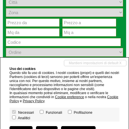
-
-
CERCA
Mantieni impostazioni di default X
Uso dei cookies
Questo sito fa uso di cookies. I nostri cookies (propri) e quelli dei nostri
Partners (cookies di terzi) servono per poterti offrire un'esperienza
Affitti
unica con noi. Per questo motivo, insieme ai nostri partners,
raccogliamo e processiamo informazioni non sensibili (come
l'identificatore del tuo dispositivo o le pagine che visiti).
Siamo spiacenti, attualmente non abbiamo soluzioni da proporre con le
In qualsiasi momento potrai eliminare, modificare o verificare le
informazioni che condividi in
Cookie preference
o nella nostra
Cookie
caratteristiche ricercate
Policy
e
Privacy Policy
.
Studio Green Immobiliare | P.IVA 03417540964
Necessari
Funzionali
Profilazione
immobiliare@studiogreen.it
Analitici
Telefoni e fax
Privacy Policy
|
Revoca consensi
| Powered by
Miogest.com